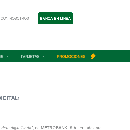
 CON NOSOTROS
ES
TARJETAS
PROMOCIONES
IGITAL:
arjeta digitalizada”
, de
METROBANK, S.A.
, en adelante