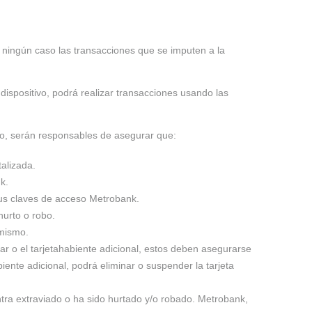
n ningún caso las transacciones que se imputen a la
 dispositivo, podrá realizar transacciones usando las
tivo, serán responsables de asegurar que:
talizada.
k.
sus claves de acceso Metrobank.
hurto o robo.
 mismo.
ular o el tarjetahabiente adicional, estos deben asegurarse
iente adicional, podrá eliminar o suspender la tarjeta
ntra extraviado o ha sido hurtado y/o robado. Metrobank,