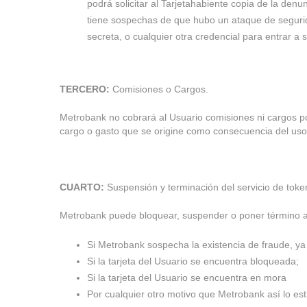
podrá solicitar al Tarjetahabiente copia de la de
tiene sospechas de que hubo un ataque de seguridad 
secreta, o cualquier otra credencial para entrar a s
TERCERO:
Comisiones o Cargos.
Metrobank no cobrará al Usuario comisiones ni cargos por v
cargo o gasto que se origine como consecuencia del uso co
CUARTO:
Suspensión y terminación del servicio de toke
Metrobank puede bloquear, suspender o poner término a la 
Si Metrobank sospecha la existencia de fraude, ya s
Si la tarjeta del Usuario se encuentra bloqueada;
Si la tarjeta del Usuario se encuentra en mora
Por cualquier otro motivo que Metrobank así lo es