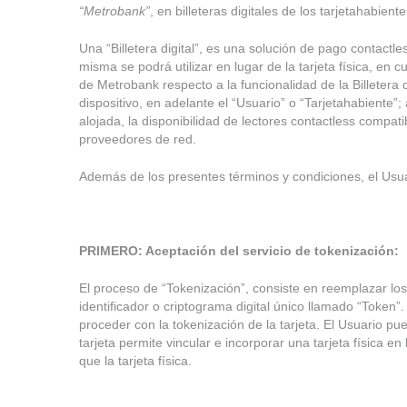
“Metrobank”
, en billeteras digitales de los tarjetahabi
CONDICIONES
Una “Billetera digital”, es una solución de pago contactles
misma se podrá utilizar en lugar de la tarjeta física, en
TOKENIZACIÓ
de Metrobank respecto a la funcionalidad de la Billetera di
dispositivo, en adelante el “Usuario” o “Tarjetahabiente”
alojada, la disponibilidad de lectores contactless compati
Y
proveedores de red.
Además de los presentes términos y condiciones, el Usuar
BILLETERA
PRIMERO: Aceptación del servicio de tokenización:
DIGITAL:
El proceso de “Tokenización”, consiste en reemplazar los 
identificador o criptograma digital único llamado “Token”
proceder con la tokenización de la tarjeta. El Usuario pue
tarjeta permite vincular e incorporar una tarjeta física en l
que la tarjeta física.