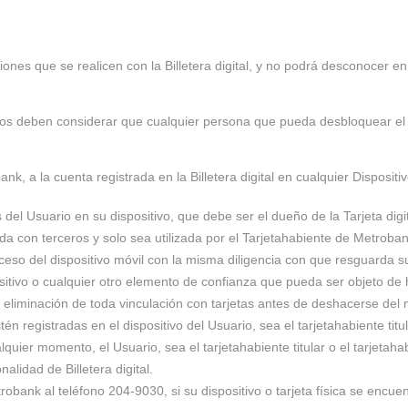
iones que se realicen con la Billetera digital, y no podrá desconocer e
Usuarios deben considerar que cualquier persona que pueda desbloquear el
ank, a la cuenta registrada en la Billetera digital en cualquier Disposi
del Usuario en su dispositivo, que debe ser el dueño de la Tarjeta digi
ida con terceros y solo sea utilizada por el Tarjetahabiente de Metroban
so del dispositivo móvil con la misma diligencia con que resguarda 
ositivo o cualquier otro elemento de confianza que pueda ser objeto de 
ia eliminación de toda vinculación con tarjetas antes de deshacerse del
én registradas en el dispositivo del Usuario, sea el tarjetahabiente tit
ier momento, el Usuario, sea el tarjetahabiente titular o el tarjetahab
nalidad de Billetera digital.
bank al teléfono 204-9030, si su dispositivo o tarjeta física se encue