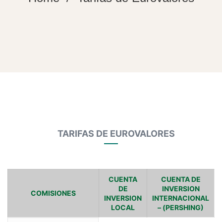
Tarifas
TARIFAS DE EUROVALORES
de
CUENTA
CUENTA DE
DE
INVERSION
COMISIONES
Eurovalores
INVERSION
INTERNACIONAL
LOCAL
– (PERSHING)