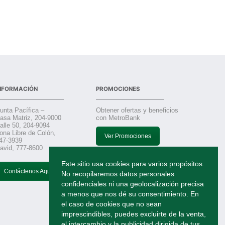
NFORMACIÓN
PROMOCIONES
unta Pacífica –
Obtener ofertas y beneficios
asa Matriz, 204-9000
con MetroBank
alle 50, 204-9094
ona Libre de Colón,
Ver Promociones
47-3939
avid, 777-8600
Este sitio usa cookies para varios propósitos.
TRABAJA CON NOSOTROS
Contáctenos Aquí
No recopilaremos datos personales
confidenciales ni una geolocalización precisa
Solicitudes
a menos que nos dé su consentimiento. En
el caso de cookies que no sean
imprescindibles, puedes excluirte de la venta,
el intercambio y la publicidad dirigida de tus