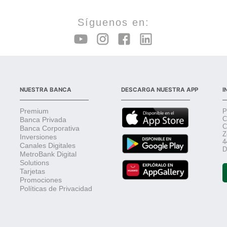
Síguenos en:
NUESTRA BANCA
DESCARGA NUESTRA APP
I
Premium
P
C
Banca Privada
C
Banca Corporativa
Z
Inversiones
4
Canales Digitales
D
MetroBank Digital
Solutions
Tarjetas
Promociones
Políticas de Privacidad