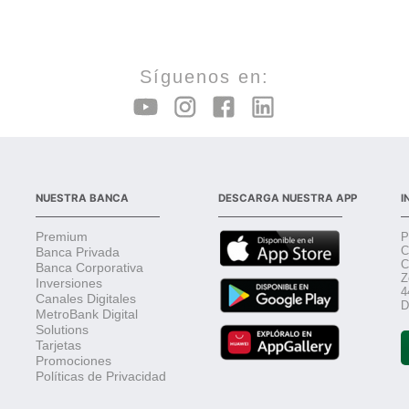
Síguenos en:
NUESTRA BANCA
DESCARGA NUESTRA APP
I
Premium
P
C
Banca Privada
C
Banca Corporativa
Z
Inversiones
4
Canales Digitales
D
MetroBank Digital
Solutions
Tarjetas
Promociones
Políticas de Privacidad