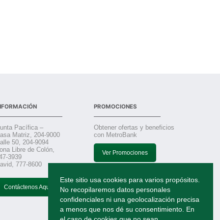
NFORMACIÓN
PROMOCIONES
unta Pacífica –
Obtener ofertas y beneficios
asa Matriz, 204-9000
con MetroBank
alle 50, 204-9094
ona Libre de Colón,
Ver Promociones
47-3939
avid, 777-8600
Este sitio usa cookies para varios propósitos.
TRABAJA CON NOSOTROS
Contáctenos Aquí
No recopilaremos datos personales
confidenciales ni una geolocalización precisa
Solicitudes
a menos que nos dé su consentimiento. En
el caso de cookies que no sean