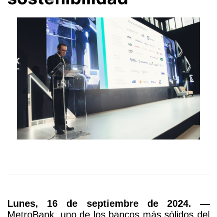
compromiso
con
la
confianza,
el
crecimiento
Lunes, 16 de septiembre de 2024. —
y
MetroBank, uno de los bancos más sólidos del