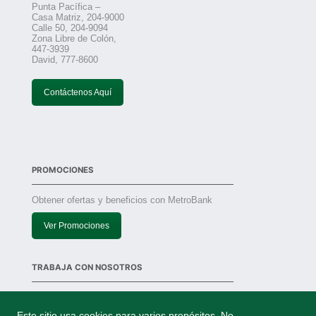
Punta Pacífica –
Casa Matriz, 204-9000
Calle 50, 204-9094
Zona Libre de Colón,
447-3939
David, 777-8600
Contáctenos Aquí
PROMOCIONES
Obtener ofertas y beneficios con MetroBank
Ver Promociones
TRABAJA CON NOSOTROS
Solicitudes
Este sitio usa cookies para varios propósitos. No