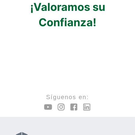
¡Valoramos su
satisfacción
Confianza!
de
nuestros
canales
digitales
Síguenos en:
–