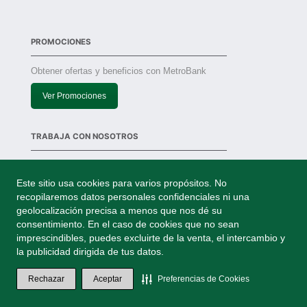
PROMOCIONES
Obtener ofertas y beneficios con MetroBank
Ver Promociones
TRABAJA CON NOSOTROS
Solicitudes
Este sitio usa cookies para varios propósitos. No
recopilaremos datos personales confidenciales ni una
geolocalización precisa a menos que nos dé su
consentimiento. En el caso de cookies que no sean
imprescindibles, puedes excluirte de la venta, el intercambio y
© 2026 MetroBank, S.A. Entidad supervisada por la
la publicidad dirigida de tus datos.
Superintendencia de Bancos de Panamá.
Rechazar
Aceptar
Preferencias de Cookies