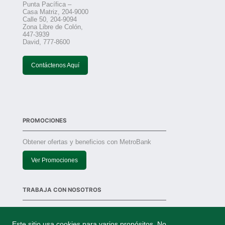
Punta Pacífica –
Casa Matriz, 204-9000
Calle 50, 204-9094
Zona Libre de Colón,
447-3939
David, 777-8600
Contáctenos Aquí
PROMOCIONES
Obtener ofertas y beneficios con MetroBank
Ver Promociones
TRABAJA CON NOSOTROS
Solicitudes
Este sitio usa cookies para varios propósitos. No